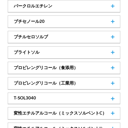
パークロルエチレン
127-18-4
Cas.No
ブチセノール20
112-34-5
Cas.No
ブチルセロソルブ
111-76-2
Cas.No
ブライトソル
─
Cas.No
プロピレングリコール（食添用）
57-55-6
Cas.No
プロピレングリコール（工業用）
57-55-6
Cas.No
T-SOL3040
─
Cas.No
変性エチルアルコール（ミックスソルベントC）
SDSダウンロード
─
Cas.No