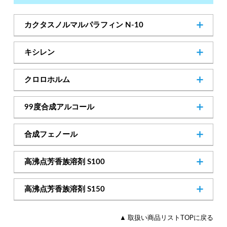
カクタスノルマルパラフィン N-10
124-18-5
Cas.No
キシレン
─
Cas.No
［ NEW ］
クロロホルム
SDSダウンロード
67-66-3
Cas.No
99度合成アルコール
64-17-5
Cas.No
合成フェノール
SDSダウンロード
108-95-2
Cas.No
高沸点芳香族溶剤 S100
販売開始のお知らせ
─
Cas.No
高沸点芳香族溶剤 S150
SDSダウンロード
─
Cas.No
▲ 取扱い商品リストTOPに戻る