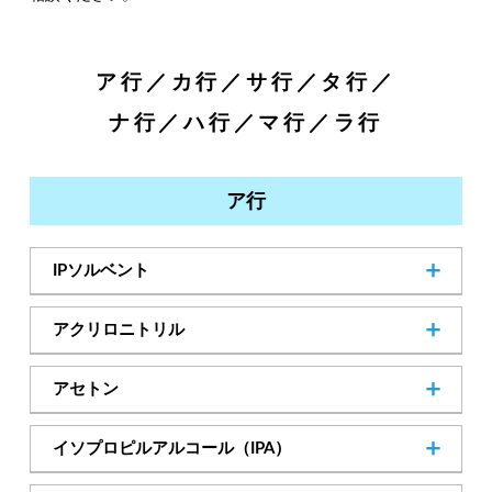
ア行
／
カ行
／
サ行
／
タ行
／
ナ行
／
ハ行
／
マ行
／
ラ行
ア行
IPソルベント
─
Cas.No
アクリロニトリル
107-13-1
Cas.No
アセトン
67-64-1
Cas.No
イソプロピルアルコール（IPA）
SDSダウンロード