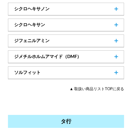
111-46-6
Cas.No
シクロヘキサノン
108-94-1
Cas.No
シクロヘキサン
110-82-7
Cas.No
ジフェニルアミン
SDSダウンロード
122-39-4
Cas.No
ジメチルホルムアマイド（DMF）
68-12-2
Cas.No
ソルフィット
56539-66-3
Cas.No
▲ 取扱い商品リストTOPに戻る
タ行