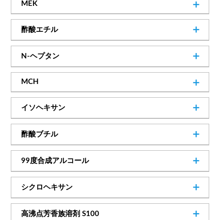
MEK
SDSダウンロード
18L／12kg
缶
取扱いメーカー
800kg
165kg
14kg
C/T
D/M
缶
酢酸エチル
取扱いメーカー
伊藤忠ケミカルフロンティア株式会社
取扱いメーカー
住友化学株式会社
900kg
180kg
15kg
C/T
D/M
缶
［ NEW ］
N-ヘプタン
ENEOS株式会社
取扱いメーカー
SDSダウンロード
1000L／690kg
C/T
SDSダウンロード
MCH
SDSダウンロード
クラサスケミカル株式会社
200L／138kg
D/M
─
150kg
13kg
C/T
D/M
缶
イソヘキサン
SDSダウンロード
18L／12kg
缶
取扱いメーカー
─
200L／134kg
C/T
D/M
酢酸ブチル
取扱いメーカー
日鉄ケミカル＆マテリアル株式会社
18L／12kg
缶
東亜石油株式会社
900kg
180kg
15kg
C/T
D/M
缶
99度合成アルコール
SDSダウンロード
取扱いメーカー
取扱いメーカー
SDSダウンロード
1010L／800kg
C/T
丸善石油化学株式会社
シクロヘキサン
株式会社ダイセル
202L／160kg
D/M
800kg
160kg
14kg
C/T
D/M
缶
SDSダウンロード
高沸点芳香族溶剤 S100
SDSダウンロード
17.6L／14kg
缶