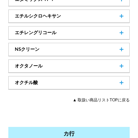
SDSダウンロード
カタログダウンロード
─
Cas.No
エチルシクロヘキサン
SDSダウンロード
カタログダウンロード
1678-91-7
Cas.No
エチレングリコール
カタログダウンロード
107-21-1
Cas.No
NSクリーン
64771-72-8
Cas.No
オクタノール
123-96-6
Cas.No
オクチル酸
149-57-5
Cas.No
▲ 取扱い商品リストTOPに戻る
カ行