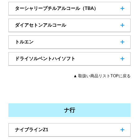
ターシャリーブチルアルコール（TBA）
75-65-0
Cas.No
ダイアセトンアルコール
123-42-2
Cas.No
トルエン
108-88-3
Cas.No
［ NEW ］
ドライソルベントハイソフト
SDSダウンロード
─
Cas.No
▲ 取扱い商品リストTOPに戻る
ナ行
ナイブラインZ1