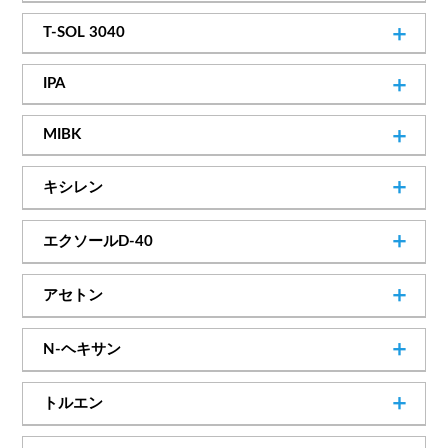
800kg
160kg
C/T
D/M
T-SOL 3040
14kg
缶
1000L
200L／156kg
C/T
D/M
IPA
取扱いメーカー
18L
缶
800kg
160kg
14kg
C/T
D/M
缶
MIBK
日鉄ケミカル＆マテリアル株式会社
取扱いメーカー
取扱いメーカー
800kg
160kg
14kg
C/T
D/M
缶
SDSダウンロード
キシレン
ENEOS株式会社
株式会社トクヤマ
取扱いメーカー
850kg
170kg
15kg
C/T
D/M
缶
SDSダウンロード
エクソールD-40
SDSダウンロード
三菱ケミカル株式会社
取扱いメーカー
1000L
200L
18L
C/T
D/M
缶
アセトン
SDSダウンロード
伊藤忠ケミカルフロンティア株式会社
取扱いメーカー
800kg
160kg
14kg
C/T
D/M
缶
［ NEW ］
N-ヘキサン
三愛オブリ株式会社
／ エクソンモービル
取扱いメーカー
1000L／675kg
C/T
SDSダウンロード
トルエン
SDSダウンロード
三井化学株式会社
200L／135kg
D/M
850kg
170kg
15kg
C/T
D/M
缶