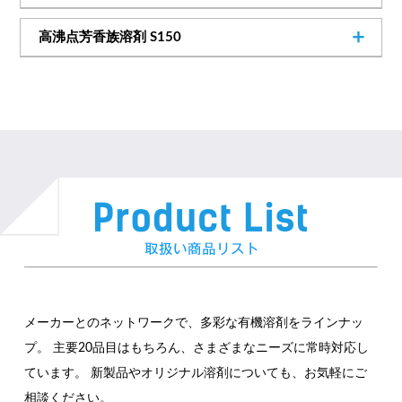
取扱いメーカー
─
175kg
15kg
C/T
D/M
缶
取扱いメーカー
高沸点芳香族溶剤 S150
日鉄ケミカル＆マテリアル株式会社
取扱いメーカー
サソールケミカルズジャパン株式会社
─
178kg
15kg
C/T
D/M
缶
SDSダウンロード
ENEOS株式会社
取扱いメーカー
SDSダウンロード
SDSダウンロード
ENEOS株式会社
販売開始のお知らせ
SDSダウンロード
メーカーとのネットワークで、多彩な有機溶剤をラインナッ
プ。
主要20品目はもちろん、さまざまなニーズに常時対応し
ています。
新製品やオリジナル溶剤についても、お気軽にご
相談ください。